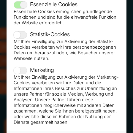
Essenzielle Cookies
Finanzwelt 08/2019 So bekommen Sie 11-mal mehr
Essenzielle Cookies ermöglichen grundlegende
Empfehlungen
Funktionen und sind für die einwandfreie Funktion
der Website erforderlich.
2026
Statistik-Cookies
Mit Ihrer Einwilligung zur Aktivierung der Statistik-
Cookies verarbeiten wir Ihre personenbezogenen
2023
Daten um herauszufinden, wie Besucher unserer
cash-online 04/2019 - Rankel: So überzeugen Sie mit
Webseite nutzen.
2019
Ihrem digitalen Auftritt
Marketing
2018
Mit Ihrer Einwilligung zur Aktivierung der Marketing-
Cookies verarbeiten wir Ihre Daten und die
Informationen Ihres Besuches zur Übermittlung an
2017
unsere Partner für soziale Medien, Werbung und
Analysen. Unsere Partner führen diese
Informationen möglicherweise mit anderen Daten
zusammen, welche Sie ihnen bereitgestellt haben,
oder welche diese im Rahmen der Nutzung der
Dienste gesammelt haben.
VORTRAG ANFRAGEN