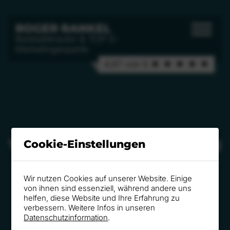
ROGER RANKEL
Bestsellerautor & TOP-5-
Marketingexperte
4,97 von 5 ★ ★ ★ ★ ★
VERÖFFENTLICHUNGEN
Cookie-Einstellungen
2019
Wir nutzen Cookies auf unserer Website. Einige
von ihnen sind essenziell, während andere uns
helfen, diese Website und Ihre Erfahrung zu
verbessern. Weitere Infos in unseren
Datenschutzinformation
.