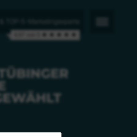
r & TOP-5-Marketingexperte
4,97 von 5 ★ ★ ★ ★ ★
 TÜBINGER
E
 GEWÄHLT