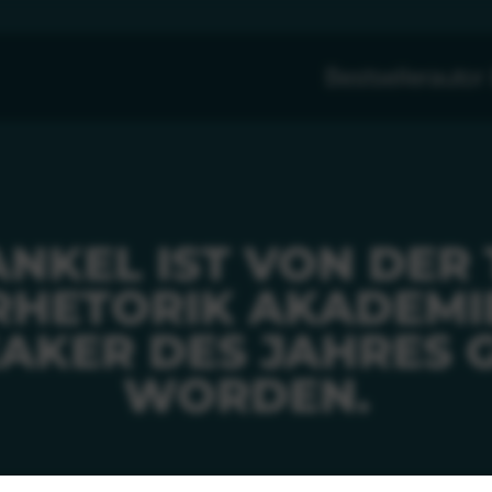
Bestsellerauto
NKEL IST VON DER
RHETORIK AKADEMI
AKER DES JAHRES
WORDEN.