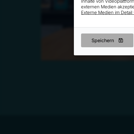
Inhalte von Videoplattfo
externen Medien akzeptie
Externe Medien im Detail
Speichern