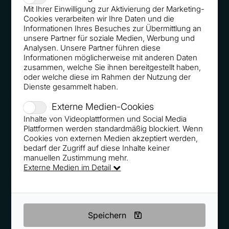
Mit Ihrer Einwilligung zur Aktivierung der Marketing-
PT Magazin 05/2018 - Neues Kaufverhalten clever
Cookies verarbeiten wir Ihre Daten und die
nutzen
Informationen Ihres Besuches zur Übermittlung an
unsere Partner für soziale Medien, Werbung und
Analysen. Unsere Partner führen diese
Informationen möglicherweise mit anderen Daten
zusammen, welche Sie ihnen bereitgestellt haben,
oder welche diese im Rahmen der Nutzung der
Dienste gesammelt haben.
Startup-valley.news 04/2018 - So locken Sie den Berg
Externe Medien-Cookies
zum Propheten…
Inhalte von Videoplattformen und Social Media
Plattformen werden standardmäßig blockiert. Wenn
Cookies von externen Medien akzeptiert werden,
bedarf der Zugriff auf diese Inhalte keiner
manuellen Zustimmung mehr.
Externe Medien im Detail
FOCUS 04/2018 - Marketingexperte verrät: Jeder fällt
darauf hinein - Sieben fiese Tricks der Online Händler
Speichern