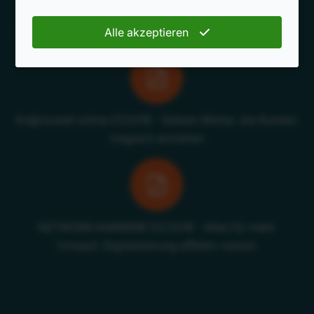
methodik 04/2018 - Roger Rankel: Was Kunden wollen
Alle akzeptieren
fin@nzwelt online 01/2018 - Sieben Wörter, die Kunden
magisch anziehen
NETWORK-KARRIERE 02/2018 - Alles für mehr
Umsazt: Digitalisierung effektiv nutzen