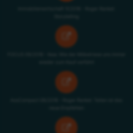
Immobilienwirtschaft 11/2018 - Roger Rankel:
Storytelling
FOCUS 09/2018 - Ikea: Wie der Möbelriese uns immer
wieder zum Kauf verführt
AssCompact 08/2018 - Roger Rankel: Teilen ist das
neue Empfehlen