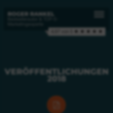
ROGER RANKEL
Bestsellerautor & TOP-5-
Marketingexperte
4,97 von 5 ★ ★ ★ ★ ★
VERÖFFENTLICHUNGEN
2018