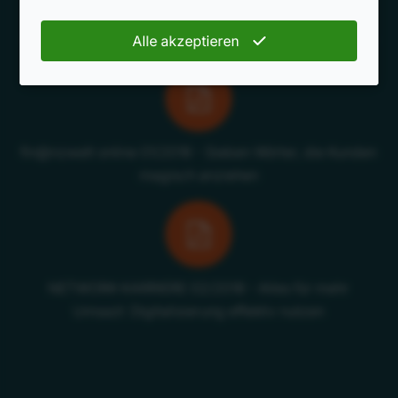
methodik 04/2018 - Roger Rankel: Was Kunden wollen
Alle akzeptieren
fin@nzwelt online 01/2018 - Sieben Wörter, die Kunden
magisch anziehen
NETWORK-KARRIERE 02/2018 - Alles für mehr
Umsazt: Digitalisierung effektiv nutzen