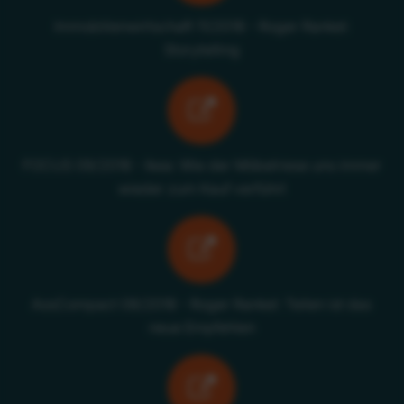
Immobilienwirtschaft 11/2018 - Roger Rankel:
Storytelling
FOCUS 09/2018 - Ikea: Wie der Möbelriese uns immer
wieder zum Kauf verführt
AssCompact 08/2018 - Roger Rankel: Teilen ist das
neue Empfehlen