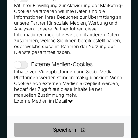
Mit Ihrer Einwilligung zur Aktivierung der Marketing-
PT Magazin 05/2018 - Neues Kaufverhalten clever
Cookies verarbeiten wir Ihre Daten und die
nutzen
Informationen Ihres Besuches zur Übermittlung an
unsere Partner für soziale Medien, Werbung und
Analysen. Unsere Partner führen diese
Informationen möglicherweise mit anderen Daten
zusammen, welche Sie ihnen bereitgestellt haben,
oder welche diese im Rahmen der Nutzung der
Dienste gesammelt haben.
Startup-valley.news 04/2018 - So locken Sie den Berg
Externe Medien-Cookies
zum Propheten…
Inhalte von Videoplattformen und Social Media
Plattformen werden standardmäßig blockiert. Wenn
Cookies von externen Medien akzeptiert werden,
bedarf der Zugriff auf diese Inhalte keiner
manuellen Zustimmung mehr.
Externe Medien im Detail
FOCUS 04/2018 - Marketingexperte verrät: Jeder fällt
darauf hinein - Sieben fiese Tricks der Online Händler
Speichern