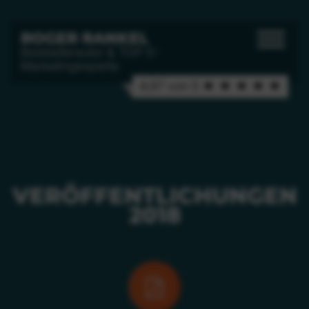
ROGER RANKEL
Bestsellerautor & TOP-5-
Marketingexperte
4,97 von 5 ★ ★ ★ ★ ★
VERÖFFENTLICHUNGEN
2018