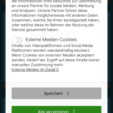
die Informationen Ihres Besuches zur Übermittlung
an unsere Partner für soziale Medien, Werbung
und Analysen. Unsere Partner führen diese
Informationen möglicherweise mit anderen Daten
zusammen, welche Sie ihnen bereitgestellt haben,
oder welche diese im Rahmen der Nutzung der
Dienste gesammelt haben.
Externe Medien-Cookies
Inhalte von Videoplattformen und Social Media
Plattformen werden standardmäßig blockiert.
Wenn Cookies von externen Medien akzeptiert
werden, bedarf der Zugriff auf diese Inhalte keiner
manuellen Zustimmung mehr.
Externe Medien im Detail
CMYK
RGB
Speichern
Alle akzeptieren