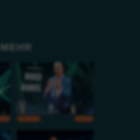
 MEHR
RGB
CMYK
RGB