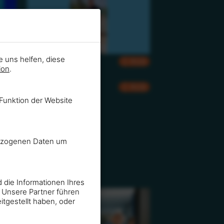
e uns helfen, diese
RGB
CMYK
RGB
ion
.
RGB
CMYK
RGB
Funktion der Website
enbezogenen Daten um
d die Informationen Ihres
 Unsere Partner führen
RGB
tgestellt haben, oder