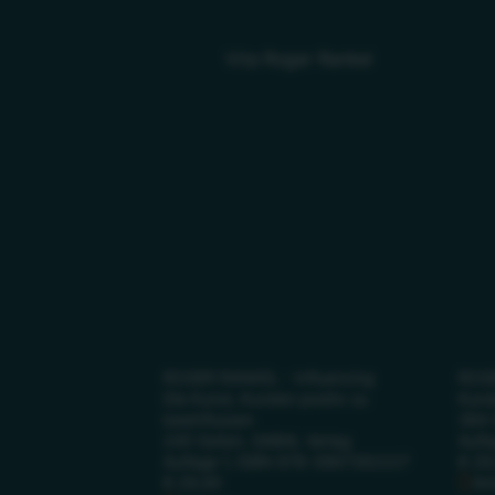
Vita Roger Rankel
ROGER RANKEL - Influencing
ROGE
Die Kunst, Kunden positiv zu
Kund
beeinflussen
384 
240 Seiten, GABAL Verlag
Aufl
Auflage 1, ISBN 978-3967392227
€ 29
€ 29,90
Am