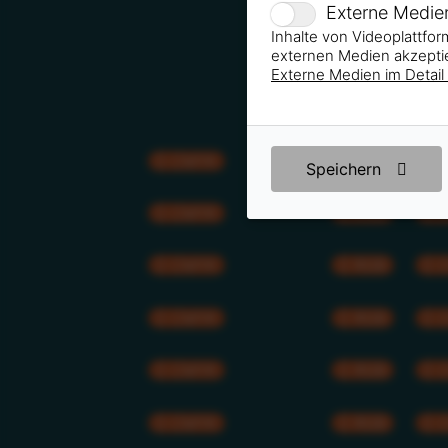
Externe Medie
Inhalte von Videoplattfo
externen Medien akzeptie
Externe Medien im Detail
CMYK
RGB
Speichern
CMYK
RGB
CMYK
RGB
CMYK
RGB
CMYK
RGB
CMYK
RGB