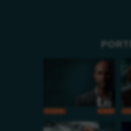
PORT
CMYK
RGB