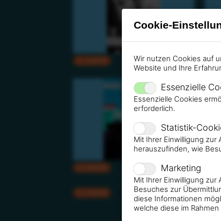
Cookie-Einstellu
Wir nutzen Cookies auf u
CMYK
RGB
Website und Ihre Erfahru
Essenzielle Co
Essenzielle Cookies ermö
erforderlich.
Statistik-Cook
Mit Ihrer Einwilligung zu
herauszufinden, wie Bes
Marketing
CMYK
RGB
Mit Ihrer Einwilligung zu
Besuches zur Übermittlun
CMYK
RGB
diese Informationen mögl
welche diese im Rahmen 