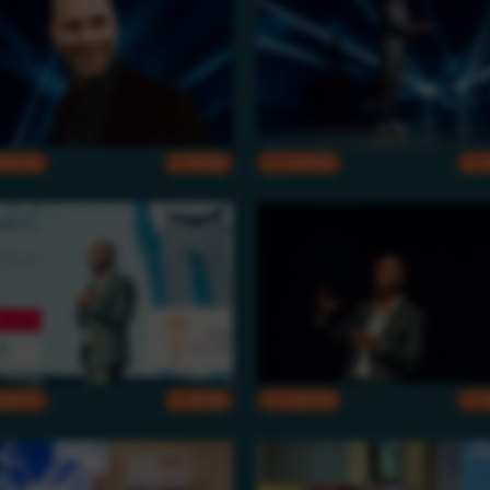
CMYK
RGB
CMYK
CMYK
RGB
CMYK