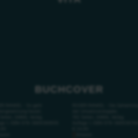
BUCHCOVER
R RANKEL - So geht
ROGER RANKEL - Die Geheimnis
engewinnung heute!,
der Umsatzverdoppler,
Seiten, GABAL Verlag
192 Seiten, GABAL Verlag
age 1, ISBN 978-3869369655
Auflage 1, ISBN 978-38693674
,90
€ 24,90
azon
Amazon