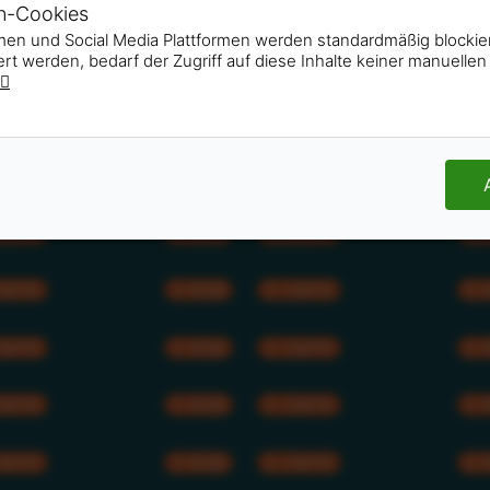
n-Cookies
rmen und Social Media Plattformen werden standardmäßig blocki
rt werden, bedarf der Zugriff auf diese Inhalte keiner manuell
CMYK
RGB
CMYK
CMYK
RGB
CMYK
CMYK
RGB
CMYK
CMYK
RGB
CMYK
CMYK
RGB
CMYK
CMYK
RGB
CMYK