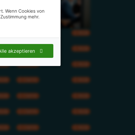
ert. Wenn Cookies von
en Zustimmung mehr.
CMYK
RGB
RGB
CMYK
RGB
Alle akzeptieren
RGB
CMYK
RGB
RGB
CMYK
RGB
RGB
CMYK
RGB
RGB
CMYK
RGB
RGB
CMYK
RGB