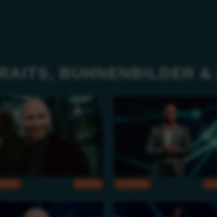
RAITS, BÜHNENBILDER &
CMYK
RGB
CMYK