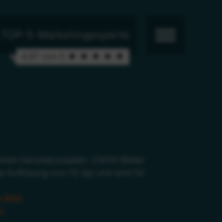
& TOP-5-Marketingexperte
4,97 von 5 ★ ★ ★ ★ ★
räumen herunterzuladen. CMYK-Bilder
e Auflösung von 72 dpi und sind für
 Bild
t.