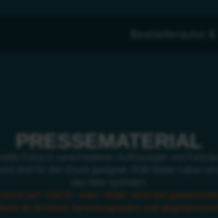
Bestsellerautor 
PRESSEMATERIAL
fizielle Fotos in verschiedenen Auflösungen und Farb
nd sind für den Druck geeignet. RGB-Bilder haben ein
das Web optimiert.
 Klick auf "CMYK" oder "RGB" wird das gewünschte
irekt im Browser heruntergeladen und abgespeicher