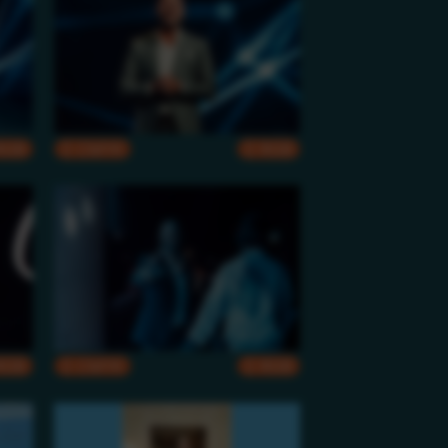
RGB
CMYK
RGB
RGB
CMYK
RGB