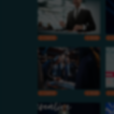
CMYK
RGB
CMYK
RGB