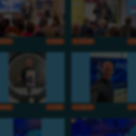
CMYK
RGB
CMYK
CMYK
RGB
CMYK