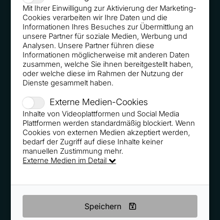
Fiese Verpackungstricks: So führen uns Konzerne
Mit Ihrer Einwilligung zur Aktivierung der Marketing-
Cookies verarbeiten wir Ihre Daten und die
beim Einkauf an der Nase herum
Informationen Ihres Besuches zur Übermittlung an
unsere Partner für soziale Medien, Werbung und
Analysen. Unsere Partner führen diese
Informationen möglicherweise mit anderen Daten
zusammen, welche Sie ihnen bereitgestellt haben,
oder welche diese im Rahmen der Nutzung der
Fleisch immer auf Seite eins: Die Prospekt-Tricks der
Dienste gesammelt haben.
Supermärkte
Externe Medien-Cookies
Inhalte von Videoplattformen und Social Media
Plattformen werden standardmäßig blockiert. Wenn
Cookies von externen Medien akzeptiert werden,
bedarf der Zugriff auf diese Inhalte keiner
manuellen Zustimmung mehr.
Günstige Schnäppchen? Das sind die Tricks der
Externe Medien im Detail
Online-Händler
Speichern