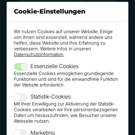
Mogelpackungen entlarvt: Die Tricks mit der
Verpackung
Cookie-Einstellungen
Wir nutzen Cookies auf unserer Website. Einige
von ihnen sind essenziell, während andere uns
helfen, diese Website und Ihre Erfahrung zu
Wie der Möbelriese uns immer wieder zum Kauf
verbessern. Weitere Infos in unseren
Datenschutzinformation
.
verführt
Essenzielle Cookies
Essenzielle Cookies ermöglichen grundlegende
Funktionen und sind für die einwandfreie Funktion
der Website erforderlich.
Jeder fällt darauf herein: Sieben fiese Tricks der
Statistik-Cookies
Online-Händler
Mit Ihrer Einwilligung zur Aktivierung der Statistik-
Cookies verarbeiten wir Ihre personenbezogenen
Daten um herauszufinden, wie Besucher unserer
Webseite nutzen.
Marketing