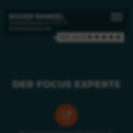
ROGER RANKEL
Bestsellerautor & TOP-5-
Marketingexperte
4,97 von 5 ★ ★ ★ ★ ★
DER FOCUS EXPERTE