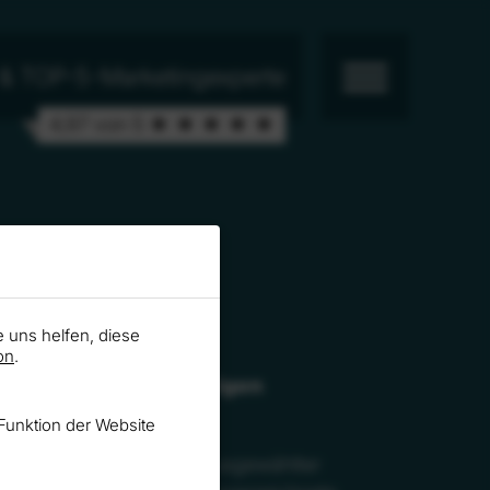
r & TOP-5-Marketingexperte
4,97 von 5 ★ ★ ★ ★ ★
e uns helfen, diese
on
.
 Rankel vom hochkarätigen
Funktion der Website
men und der Kompetenz ausgewählter