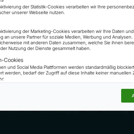
iven Kreis der Ausnahme-Referenten bereichert nun auc
r Aktivierung der Statistik-Cookies verarbeiten wir Ihre persone
perte Roger Rankel. Zum Kreis der 100 besten Speaker 
ucher unserer Webseite nutzen.
Auszeichnung für sich und Roger Rankel gehört dazu.
r Aktivierung der Marketing-Cookies verarbeiten wir Ihre Daten und
g an unsere Partner für soziale Medien, Werbung und Analysen.
icherweise mit anderen Daten zusammen, welche Sie ihnen bereit
der Nutzung der Dienste gesammelt haben.
n-Cookies
rmen und Social Media Plattformen werden standardmäßig blockie
rt werden, bedarf der Zugriff auf diese Inhalte keiner manuelle
PODCAST-ANFRAGEN
A
 / Cookies
AGB
Teilnahmebedingungen
Archiv
©
2026 Roger R