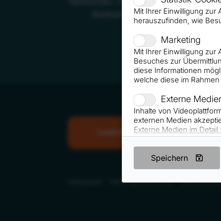
Referenten. Den illustren und exklus
Mit Ihrer Einwilligung zu
Bestsellerautor und Marketingex
herauszufinden, wie Bes
Marketing
Mit Ihrer Einwilligung zu
Besuches zur Übermittlun
diese Informationen mögl
welche diese im Rahmen 
Externe Medie
Inhalte von Videoplattfo
externen Medien akzeptie
Externe Medien im Detail
VORTRAG ANFRAGEN
Speichern
Impressum
Haftungsausschluss
Datenschutz