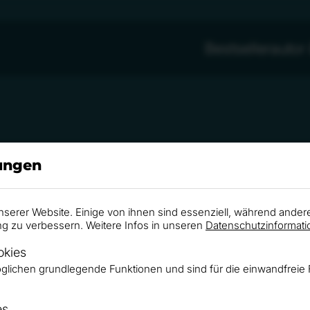
Bestsellerauto
lungen
nserer Website. Einige von ihnen sind essenziell, während ander
ng zu verbessern. Weitere Infos in unseren
Datenschutzinformati
100-Qualitätssiegel – Ritterschlag für Roger
okies
Referentenportal
glichen grundlegende Funktionen und sind für die einwandfreie 
ence versteht sich als Bindeglied zwischen Unterneh
es