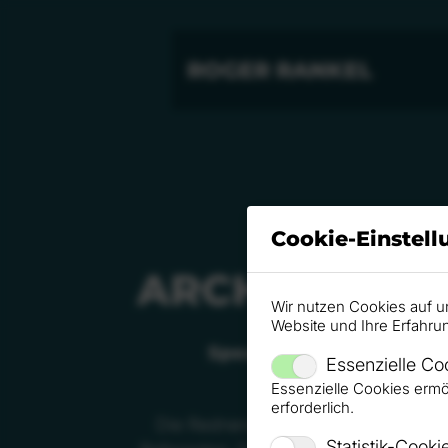
ROGER RANKEL
Cookie-Einstel
ARCHIV
Wir nutzen Cookies auf u
Website und Ihre Erfahru
Speakers Excellence Top 
Essenzielle Co
Essenzielle Cookies ermö
erforderlich.
Die Redneragentur Speakers Excell
Statistik-Cooki