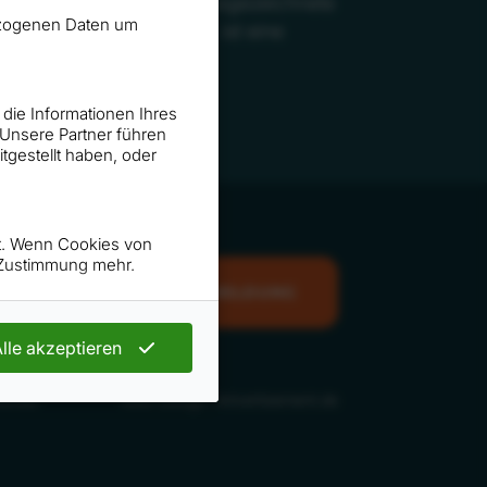
h der bereits mehrfach ausgezeichnete
nbezogenen Daten um
Deutschlands zu zählen, ist eine
 die Informationen Ihres
 Unsere Partner führen
gestellt haben, oder
rt. Wenn Cookies von
n Zustimmung mehr.
NEWSLETTER ANMELDUNG
lle akzeptieren
ankel
Web-Design: Artvertisement.de