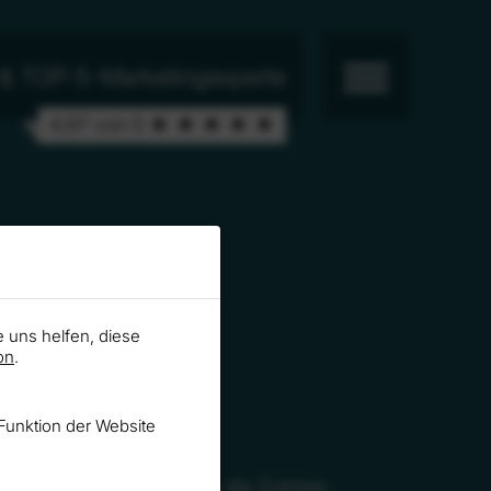
r & TOP-5-Marketingexperte
4,97 von 5 ★ ★ ★ ★ ★
e uns helfen, diese
on
.
Funktion der Website
ics Bootcamp in Mannheim die Zuhörer