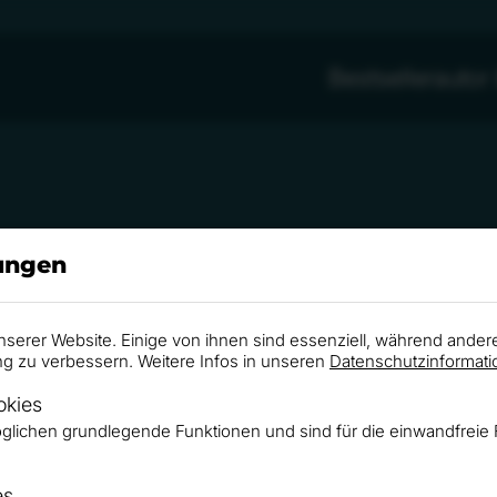
Bestsellerauto
lungen
nserer Website. Einige von ihnen sind essenziell, während ander
ng zu verbessern. Weitere Infos in unseren
Datenschutzinformati
Microsoft
okies
glichen grundlegende Funktionen und sind für die einwandfreie 
Microsoft - Dynamics Sales Bootcamp
oft, begeisterte Roger Rankel die Zuhörer beim Dynam
es