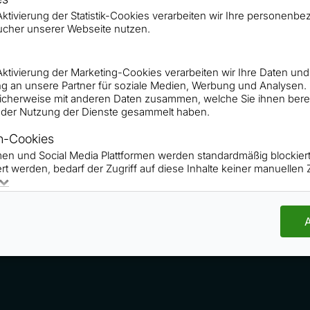
trag „Verwöhnte Kunden, gesättigte Märkte und trotzd
r Aktivierung der Statistik-Cookies verarbeiten wir Ihre persone
ucher unserer Webseite nutzen.
r Aktivierung der Marketing-Cookies verarbeiten wir Ihre Daten und
g an unsere Partner für soziale Medien, Werbung und Analysen.
icherweise mit anderen Daten zusammen, welche Sie ihnen bereit
der Nutzung der Dienste gesammelt haben.
n-Cookies
rmen und Social Media Plattformen werden standardmäßig blockie
PODCAST-ANFRAGEN
rt werden, bedarf der Zugriff auf diese Inhalte keiner manuelle
A
 / Cookies
AGB
Teilnahmebedingungen
Archiv
©
2026 Roger R