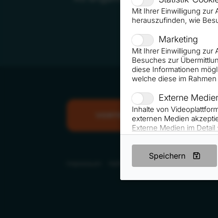
mit seinem Vor
Mit Ihrer Einwilligung zu
herauszufinden, wie Bes
Marketing
Mit Ihrer Einwilligung zu
Besuches zur Übermittlun
diese Informationen mögl
welche diese im Rahmen 
Externe Medie
Inhalte von Videoplattfo
VORTRAG ANFRAGEN
externen Medien akzeptie
Externe Medien im Detail
Speichern
Impressum
Haftungsausschluss
Datenschutz