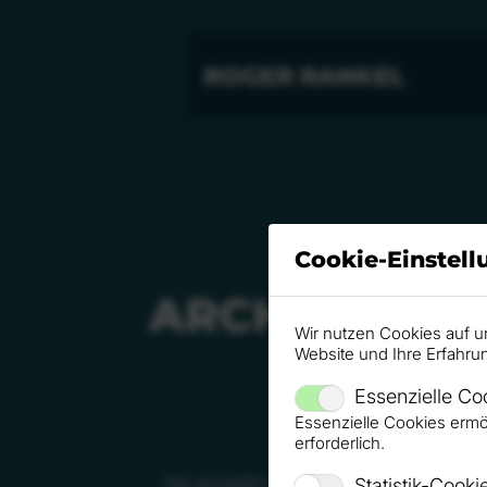
ROGER RANKEL
Cookie-Einstel
ARCHIV
Wir nutzen Cookies auf u
Website und Ihre Erfahru
Essenzielle Co
Essenzielle Cookies ermö
erforderlich.
Als langjähriger Partner der Micros
Statistik-Cooki