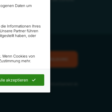
em mehr Umsatz"
nbezogenen Daten um
 die Informationen Ihres
 Unsere Partner führen
gestellt haben, oder
rt. Wenn Cookies von
NEWSLETTER ANMELDUNG
n Zustimmung mehr.
lle akzeptieren
ankel
Web-Design: Artvertisement.de