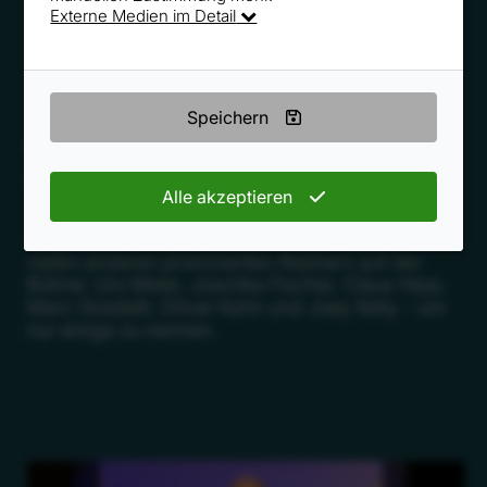
Externe Medien im Detail
Speichern
Roger Rankel auf Tour
12 öffentliche Vorträge
Alle akzeptieren
Während seiner DIVA-TOUR steht Roger Rankel
insgesamt 12 mal in verschiedenen Städten mit
vielen anderen prominenten Rednern auf der
Bühne: Urs Meier, Joschka Fischer, Claus Hipp,
Marc Giradelli, Oliver Kahn und Joey Kelly - um
nur einige zu nennen.