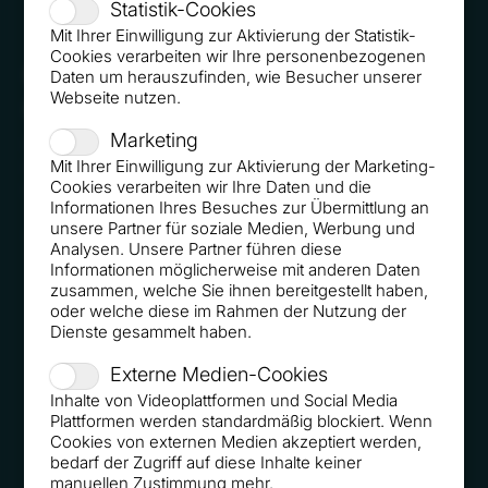
Statistik-Cookies
Mit Ihrer Einwilligung zur Aktivierung der Statistik-
Cookies verarbeiten wir Ihre personenbezogenen
FONDSFINANZ
Daten um herauszufinden, wie Besucher unserer
Webseite nutzen.
Roger Rankel dreifach auf Roadshow
Marketing
In München, Köln und Berlin begeisterte Roger
Mit Ihrer Einwilligung zur Aktivierung der Marketing-
Rankel mit seinem Vortrag "Wie verführe ich eine
Cookies verarbeiten wir Ihre Daten und die
Diva? bereits die Zuhörer. „Ein phantastischer
Informationen Ihres Besuches zur Übermittlung an
Tag mit diesem phantastischen Vortrag ... Was
unsere Partner für soziale Medien, Werbung und
will man mehr", so einer der begeisterten
Analysen. Unsere Partner führen diese
Teilnehmer.
Informationen möglicherweise mit anderen Daten
zusammen, welche Sie ihnen bereitgestellt haben,
oder welche diese im Rahmen der Nutzung der
Dienste gesammelt haben.
Externe Medien-Cookies
Inhalte von Videoplattformen und Social Media
Plattformen werden standardmäßig blockiert. Wenn
Cookies von externen Medien akzeptiert werden,
bedarf der Zugriff auf diese Inhalte keiner
manuellen Zustimmung mehr.