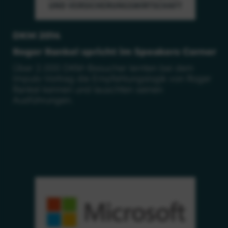
DKM 2014
Roger Rankel spricht im Speakers Corner
Über 2.000 DKM-Besucher lernten bei dem
Impuls-Vortrag die Empfehlungslogik von Roger
Rankel kennen und lauschten seinen
Ausführungen.