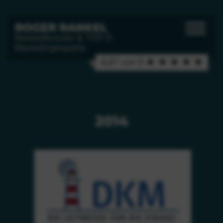
ROGER RANKEL
Bestsellerautor & TOP-5-
Marketingexperte
4,97 von 5 ★ ★ ★ ★ ★
2014