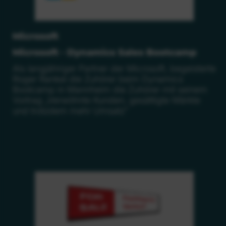
Microsoft
Microsoft - Dynamics Sales Bootcamp
Als langjähriger Partner der Microsoft, begeisterte
Roger Rankel die Zuhörer beim Dynamics
Bootcamp in Mannheim die Zuhörer mit seinem
Vortrag „Verwöhnte Kunden, gesättigte Märkte
und trotzdem mehr Umsatz"