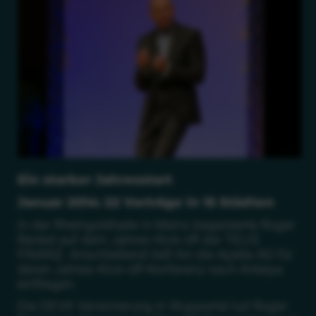
Ein starker Jahresstart
Januar 2014: 22 Vorträge in 15 Städten
In der Rheingoldhalle in Mainz begeisterte Roger
Rankel auf dem Jahres-Kick-off der TELIS
FINANZ. Anschließend ließ ihn die Apella AG für
deren Jahres-Kick-off-Konferenz nach Antalya
einfliegen.
Die DEVK Versicherung in Wuppertal lud Roger