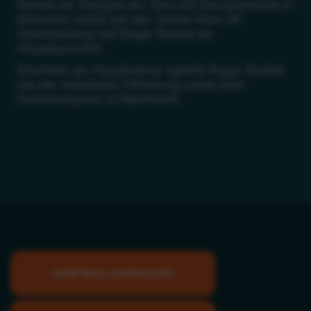
Rankel als Stargast ein. Die LBS Bausparkasse in
München setzte bei der Jahres-Kick-off-
Veranstaltung auf Roger Rankel als
Hauptsprecher.
Ebenfalls als Hauptredner agierte Roger Rankel
bei der Volksbank Offenburg sowie dem
Fondskongress in Mannheim.
VORTRAG ANFRAGEN