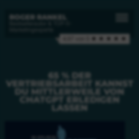
ROGER RANKEL
Bestsellerautor & TOP-5-
Marketingexperte
4,97 von 5 ★ ★ ★ ★ ★
65 % DER
VERTRIEBSARBEIT KANNST
DU MITTLERWEILE VON
CHATGPT ERLEDIGEN
LASSEN