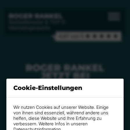
ROGER RANKEL
Bestsellerautor & TOP-5-
Marketingexperte
4,97 von 5 ★ ★ ★ ★ ★
ROGER RANKEL
JETZT BEI
LEARNFLIXX!
Cookie-Einstellungen
Wir nutzen Cookies auf unserer Website. Einige
Jetzt Video anschauen!
von ihnen sind essenziell, während andere uns
helfen, diese Website und Ihre Erfahrung zu
verbessern. Weitere Infos in unseren
Datenschutzinformation
.