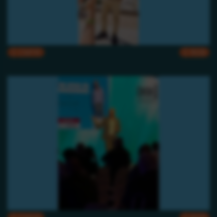
CMYK
RGB