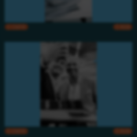
CMYK
RGB
CMYK
RGB