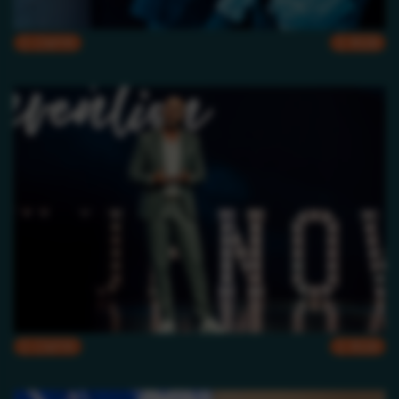
CMYK
RGB
CMYK
RGB