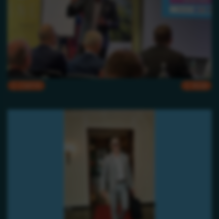
CMYK
RGB