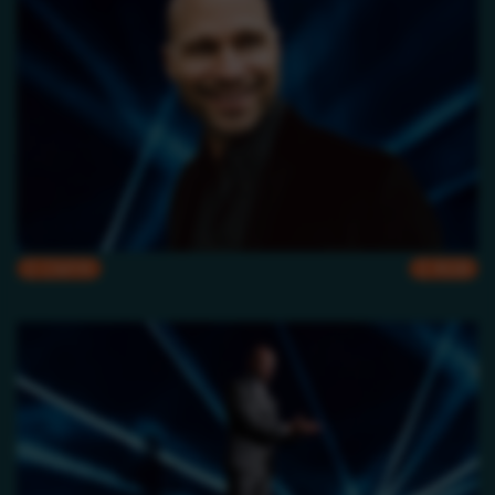
CMYK
RGB