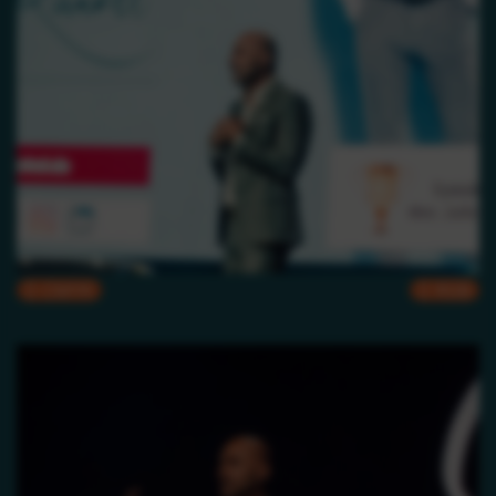
CMYK
RGB