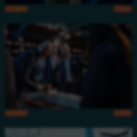
CMYK
RGB
CMYK
RGB