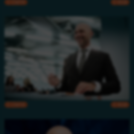
CMYK
RGB
CMYK
RGB