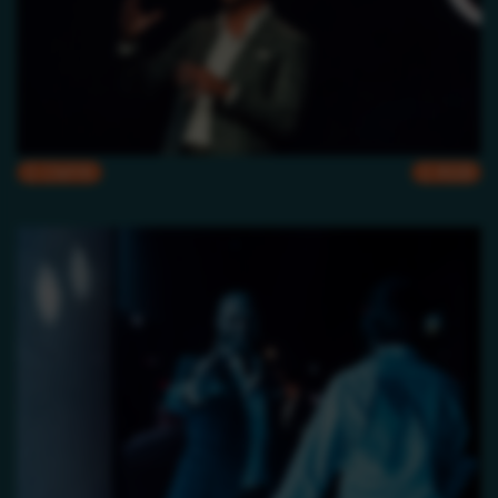
CMYK
RGB