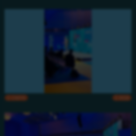
CMYK
RGB