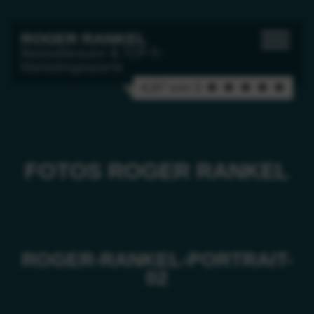
ROGER RANKEL
Bestsellerautor & TOP-5-
Marketingexperte
4,97 von 5 ★ ★ ★ ★ ★
FOTOS ROGER RANKEL
ROGER-RANKEL-PORTRAIT-
02