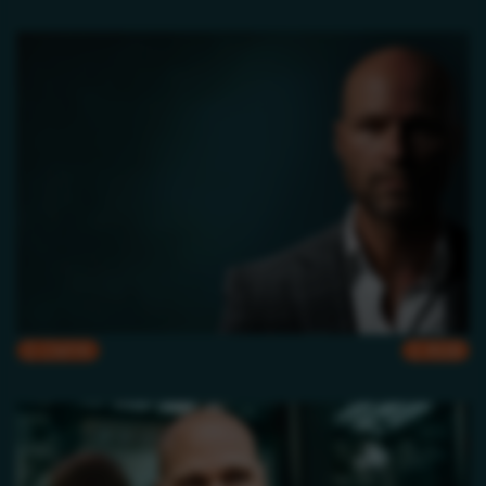
CMYK
RGB