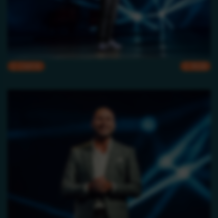
CMYK
RGB