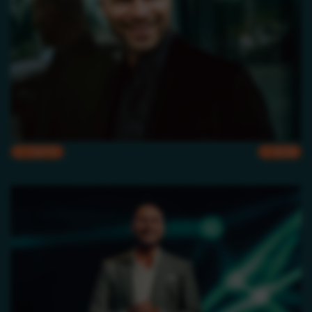
CMYK
RGB