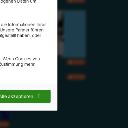
nbezogenen Daten um
 die Informationen Ihres
 Unsere Partner führen
gestellt haben, oder
rt. Wenn Cookies von
RGB
CMYK
RGB
n Zustimmung mehr.
CMYK
RGB
Alle akzeptieren
RGB