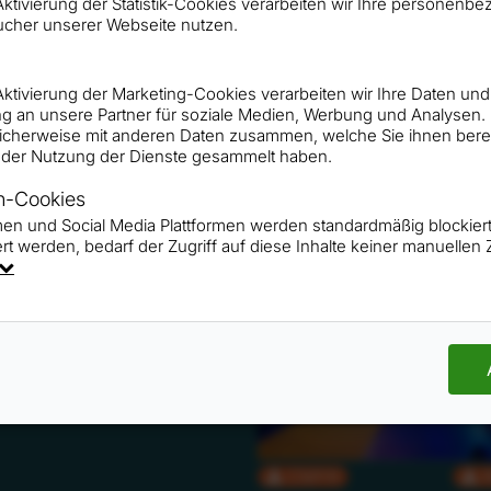
r Aktivierung der Statistik-Cookies verarbeiten wir Ihre persone
ucher unserer Webseite nutzen.
r Aktivierung der Marketing-Cookies verarbeiten wir Ihre Daten und
g an unsere Partner für soziale Medien, Werbung und Analysen.
icherweise mit anderen Daten zusammen, welche Sie ihnen bereit
der Nutzung der Dienste gesammelt haben.
n-Cookies
rmen und Social Media Plattformen werden standardmäßig blockie
CMYK
RGB
CMYK
rt werden, bedarf der Zugriff auf diese Inhalte keiner manuelle
CMYK
RGB
CMYK