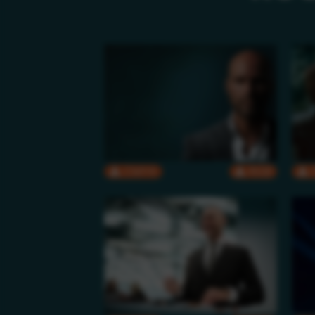
CMYK
RGB