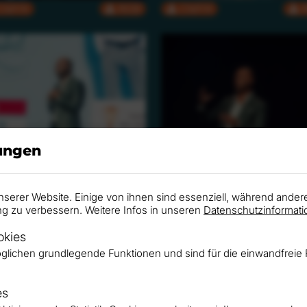
CMYK
RGB
CMYK
lungen
CMYK
RGB
CMYK
nserer Website. Einige von ihnen sind essenziell, während ander
ng zu verbessern. Weitere Infos in unseren
Datenschutzinformati
okies
glichen grundlegende Funktionen und sind für die einwandfreie 
es
CMYK
RGB
CMYK