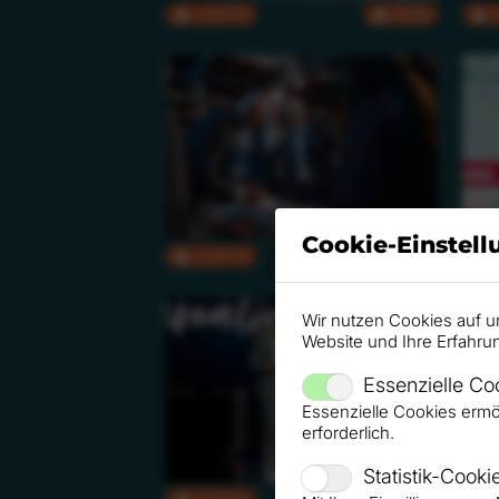
CMYK
RGB
Cookie-Einstel
CMYK
RGB
Wir nutzen Cookies auf u
Website und Ihre Erfahru
Essenzielle Co
Essenzielle Cookies ermö
erforderlich.
Statistik-Cooki
CMYK
RGB