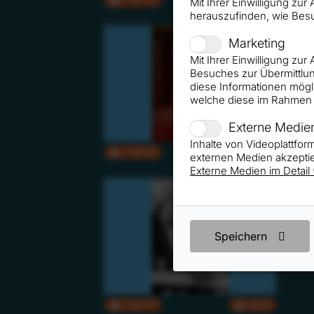
Mit Ihrer Einwilligung zu
herauszufinden, wie Bes
Marketing
Mit Ihrer Einwilligung zu
Besuches zur Übermittlun
diese Informationen mögl
welche diese im Rahmen 
Externe Medie
Inhalte von Videoplattfo
CMYK
RGB
externen Medien akzeptie
Externe Medien im Detail
Speichern
CMYK
RGB