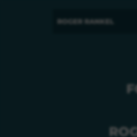
ROGER RANKEL
F
ROG