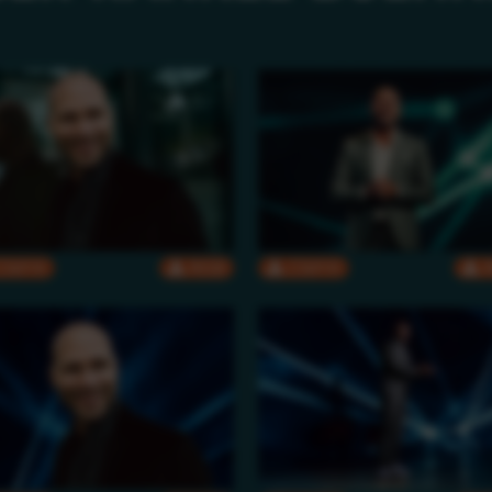
CMYK
RGB
CMYK