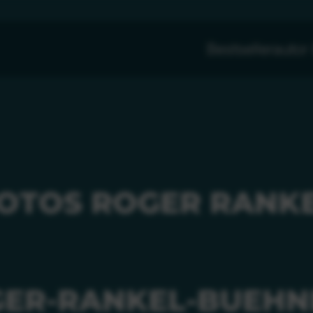
Bestsellerauto
OTOS ROGER RANK
ER-RANKEL-BUEHN