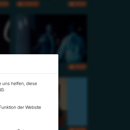
RGB
CMYK
RGB
RGB
CMYK
RGB
e uns helfen, diese
on
.
Funktion der Website
RGB
CMYK
RGB