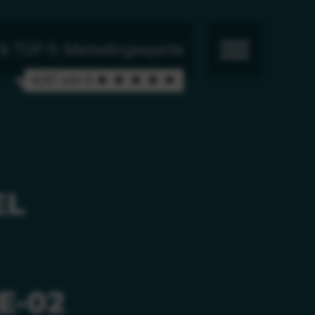
r & TOP-5-Marketingexperte
4,97 von 5 ★ ★ ★ ★ ★
EL
E-02