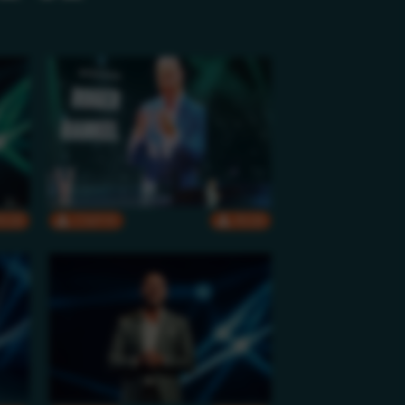
RGB
CMYK
RGB