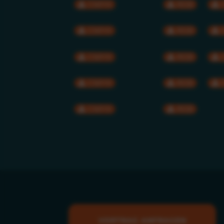
CMYK
RGB
CMYK
RGB
CMYK
RGB
CMYK
RGB
CMYK
RGB
VORTRAG ANFRAGEN