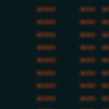
CMYK
RGB
CMYK
RGB
CMYK
RGB
CMYK
RGB
CMYK
RGB
CMYK
RGB
CMYK
RGB
CMYK
RGB