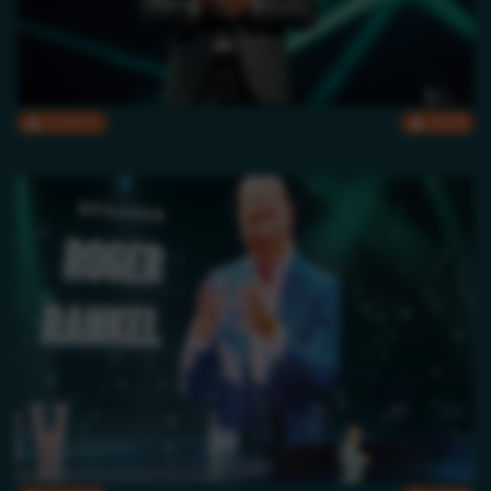
CMYK
RGB