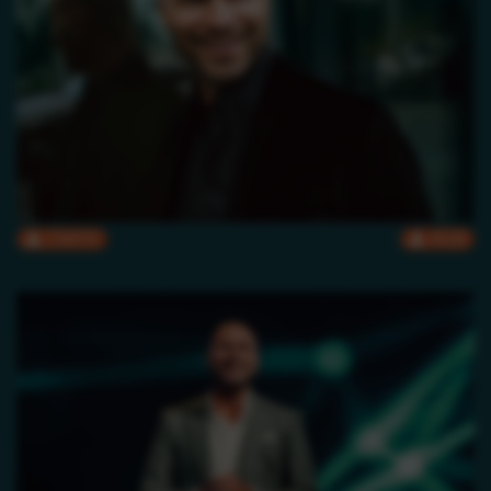
CMYK
RGB