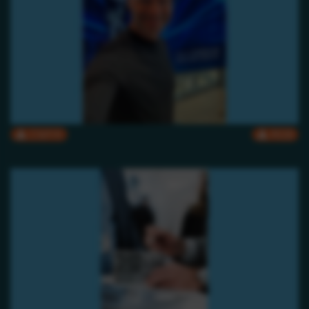
CMYK
RGB