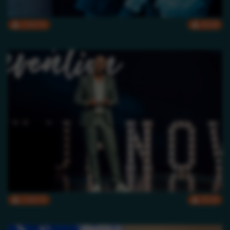
CMYK
RGB
CMYK
RGB