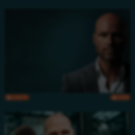
CMYK
RGB