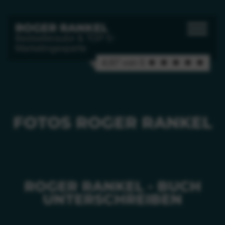
ROGER RANKEL
Bestsellerautor & TOP-5-
Marketingexperte
4,97 von 5 ★ ★ ★ ★ ★
FOTOS ROGER RANKEL
ROGER RANKEL - BUCH
UNTERSCHREIBEN