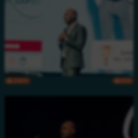
CMYK
RGB