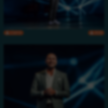
CMYK
RGB