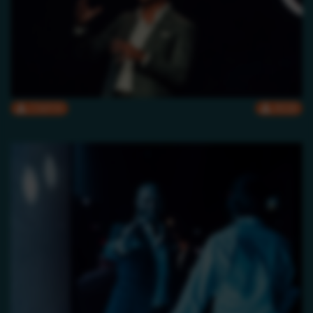
CMYK
RGB