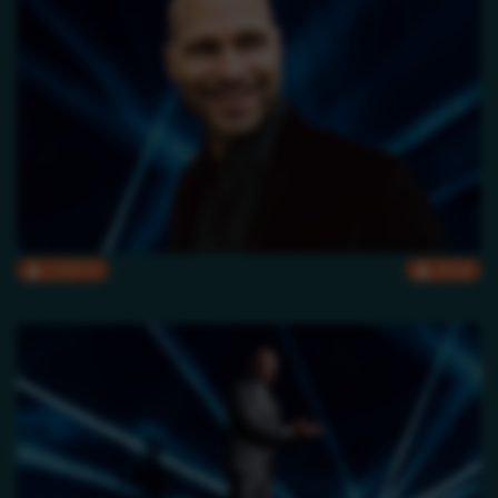
CMYK
RGB