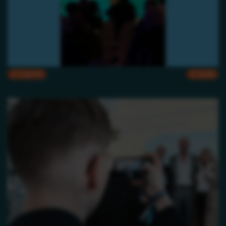
CMYK
RGB