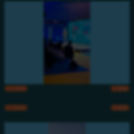
CMYK
RGB
CMYK
RGB