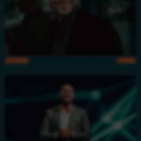
CMYK
RGB