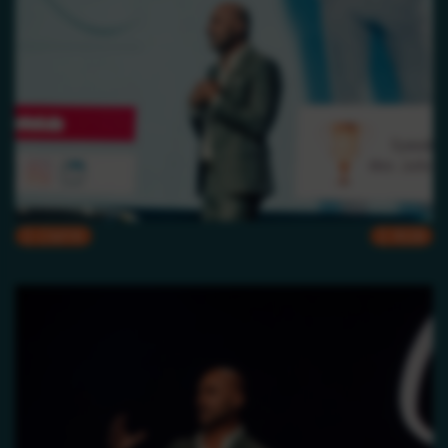
CMYK
RGB