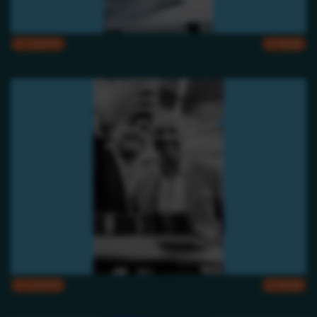
CMYK
RGB
CMYK
RGB