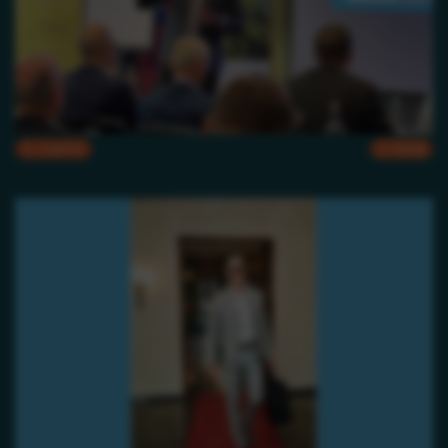
CMYK
RGB