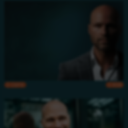
CMYK
RGB