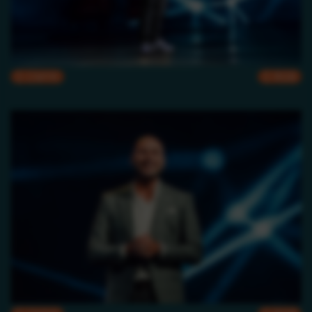
CMYK
RGB