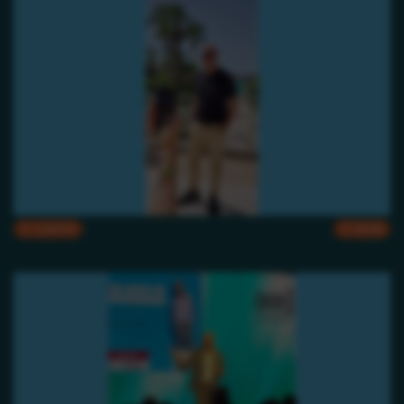
CMYK
RGB