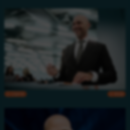
CMYK
RGB