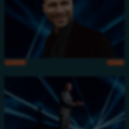
CMYK
RGB