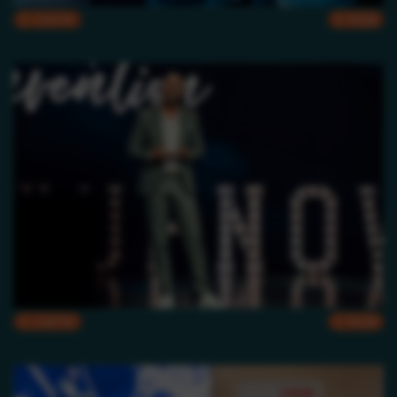
CMYK
RGB
CMYK
RGB