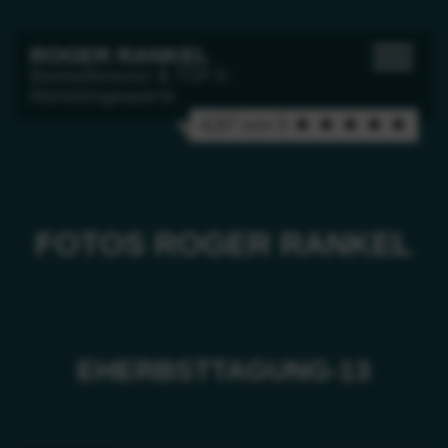
ROGER RANKEL
Bestsellerautor & TOP-5-
Marketingexperte
4,97 von 5 ★ ★ ★ ★ ★
FOTOS ROGER RANKEL
EHERBSTTAGUNG-13