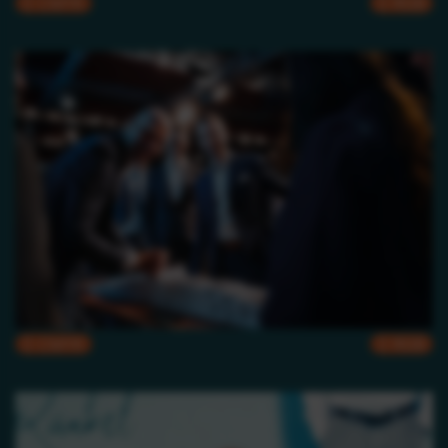
CMYK
RGB
CMYK
RGB