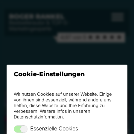
ROGER RANKEL
Bestsellerautor & TOP-5-
Marketingexperte
4,97 von 5 ★ ★ ★ ★ ★
EINDRÜCKE
Cookie-Einstellungen
Wir nutzen Cookies auf unserer Website. Einige
von ihnen sind essenziell, während andere uns
helfen, diese Website und Ihre Erfahrung zu
verbessern. Weitere Infos in unseren
Datenschutzinformation
.
Essenzielle Cookies