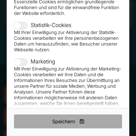
Essenzielle Cookies ermöglichen grundlegende
Funktionen und sind für die einwandfreie Funktion
der Website erforderlich.
Statistik-Cookies
SAT1 - So umgeht man Marketing Tricks beim
Mit Ihrer Einwilligung zur Aktivierung der Statistik-
Einkaufen
Cookies verarbeiten wir Ihre personenbezogenen
Daten um herauszufinden, wie Besucher unserer
Webseite nutzen.
Marketing
Mit Ihrer Einwilligung zur Aktivierung der Marketing-
Cookies verarbeiten wir Ihre Daten und die
Informationen Ihres Besuches zur Übermittlung an
unsere Partner für soziale Medien, Werbung und
Analysen. Unsere Partner führen diese
VORTRAG ANFRAGEN
Informationen möglicherweise mit anderen Daten
zusammen, welche Sie ihnen bereitgestellt haben,
oder welche diese im Rahmen der Nutzung der
Dienste gesammelt haben.
PODCAST-ANFRAGEN
Speichern
Externe Medien-Cookies
Inhalte von Videoplattformen und Social Media