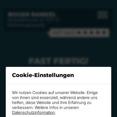
ROGER RANKEL
Bestsellerautor & TOP-5-
Marketingexperte
4,97 von 5 ★ ★ ★ ★ ★
FAST FERTIG!
Cookie-Einstellungen
KAUF BESTÄTIGT, DEIN
BUCH IST UNTERWEGS.
Wir nutzen Cookies auf unserer Website. Einige
von ihnen sind essenziell, während andere uns
helfen, diese Website und Ihre Erfahrung zu
verbessern. Weitere Infos in unseren
Datenschutzinformation
.