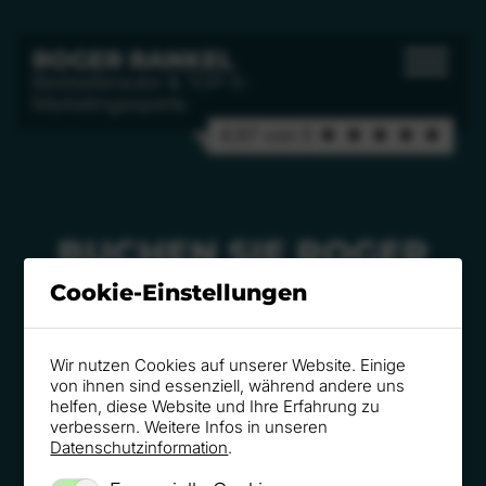
ROGER RANKEL
Bestsellerautor & TOP-5-
Marketingexperte
4,97 von 5 ★ ★ ★ ★ ★
BUCHEN SIE ROGER
RANKEL …
Cookie-Einstellungen
Besondere Ideen für besondere Zeiten
Wir nutzen Cookies auf unserer Website. Einige
von ihnen sind essenziell, während andere uns
Jetzt Video Anschauen!
helfen, diese Website und Ihre Erfahrung zu
verbessern. Weitere Infos in unseren
Datenschutzinformation
.