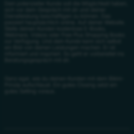
Dein potenzieller Kunde soll die Möglichkeit haben,
sich vor dem Gespräch mit dir und deiner
Dienstleistung beschäftigen zu können. Das
passiert hauptsächlich online. Auf deiner Website.
Stelle deinen Kunden kostenlose E-Books,
Webinare, Videos oder Free Plus Shopping Books
zur Verfügung. Und dein Kunde kann sich selbst
ein Bild von deinen Leistungen machen. Er ist
informiert und inspiriert. So geht er vorbereitet ins
Beratungsgespräch mit dir.
Ganz egal, wie du deinen Kunden mit dem Bikini-
Prinzip aufschlaust. Ein gutes Closing setzt ein
gutes Setting voraus.