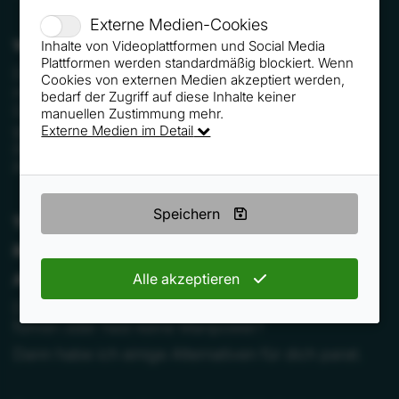
Externe Medien-Cookies
Was ist mit Inspiration gemeint?
Inhalte von Videoplattformen und Social Media
Plattformen werden standardmäßig blockiert. Wenn
Die Inspiration ist deine Aufgabe. Inspiriere,
Cookies von externen Medien akzeptiert werden,
motiviere deinen Kunden. Das ist die
bedarf der Zugriff auf diese Inhalte keiner
Grundmotivation, um ins Beratungsgespräch zu
manuellen Zustimmung mehr.
gehen. Triggere deinen Kunden an, dass er sich
Externe Medien im Detail
darauf freut mit dir ins Gespräch zu kommen. Gib
ihm Futter.
Speichern
Tipp:
Real oder Digital
Alle akzeptieren
Alternativen zu Akquise-Telefonaten
Du möchtest das Telefon-Gespräch nicht selber
führen oder hast keine Manpower?
Dann habe ich einige Alternativen für dich parat.