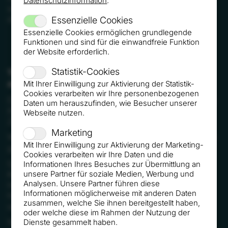
Datenschutzinformation
.
schnell, was deinen Kunden dazu motiviert hat, zu
dir zu kommen.
Essenzielle Cookies
Essenzielle Cookies ermöglichen grundlegende
Funktionen und sind für die einwandfreie Funktion
der Website erforderlich.
Statistik-Cookies
Think outside the box - erst informieren,
dann agieren!
Mit Ihrer Einwilligung zur Aktivierung der Statistik-
Cookies verarbeiten wir Ihre personenbezogenen
Du informierst dich über deinen Kunden, indem du
Daten um herauszufinden, wie Besucher unserer
ihm Fragen stellst. Um herauszufinden, was sein
Webseite nutzen.
Ziel ist.
Marketing
Warum hat er dich - genau dich - zu einem Termin
Mit Ihrer Einwilligung zur Aktivierung der Marketing-
gebeten?
Cookies verarbeiten wir Ihre Daten und die
Qualifiziere deinen Kunden. Ist er der richtige
Informationen Ihres Besuches zur Übermittlung an
unsere Partner für soziale Medien, Werbung und
Kunde für dich? Hol dir deine wichtigen
Analysen. Unsere Partner führen diese
Informationen vom Kunden ein. UND finde so
Informationen möglicherweise mit anderen Daten
heraus, ob dein potenzieller Kunde ein Seh-Mann
zusammen, welche Sie ihnen bereitgestellt haben,
oder Kauf-Mann ist.
oder welche diese im Rahmen der Nutzung der
Will er nur mal gucken oder will er kaufen?
Dienste gesammelt haben.