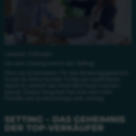
Lesezeit: 5 Minuten
Vor dem Closing kommt das Setting!
Denn es ist bewiesen: Für das Beratungsgespräch
musst du deine Kunden richtig gut qualifizieren,
damit du wirklich den Kauf-Abschluss machen
kannst. Dieses Vorgehen hat eine sehr hohe
Priorität und ist demzufolge sehr wichtig.
SETTING – DAS GEHEIMNIS
DER TOP-VERKÄUFER