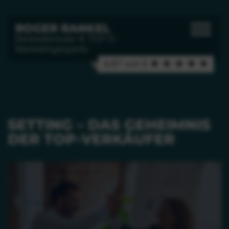
ROGER RANKEL
Bestsellerautor & TOP-5-
Marketingexperte
4,97 von 5 ★ ★ ★ ★ ★
SETTING – DAS GEHEIMNIS
DER TOP-VERKÄUFER